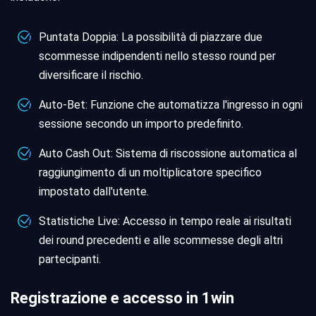
Puntata Doppia:
La possibilità di piazzare due
scommesse indipendenti nello stesso round per
diversificare il rischio.
Auto-Bet:
Funzione che automatizza l'ingresso in ogni
sessione secondo un importo predefinito.
Auto Cash Out:
Sistema di riscossione automatica al
raggiungimento di un moltiplicatore specifico
impostato dall'utente.
Statistiche Live:
Accesso in tempo reale ai risultati
dei round precedenti e alle scommesse degli altri
partecipanti.
Registrazione e accesso in 1win