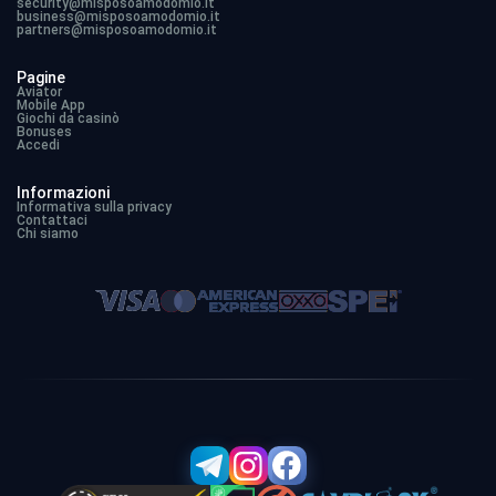
security@misposoamodomio.it
business@misposoamodomio.it
partners@misposoamodomio.it
Pagine
Aviator
Mobile App
Giochi da casinò
Bonuses
Accedi
Informazioni
Informativa sulla privacy
Contattaci
Chi siamo