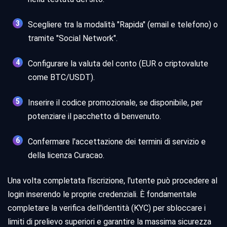
Scegliere tra la modalità "Rapida" (email e telefono) o
tramite "Social Network".
Configurare la valuta del conto (EUR o criptovalute
come BTC/USDT).
Inserire il codice promozionale, se disponibile, per
potenziare il pacchetto di benvenuto.
Confermare l'accettazione dei termini di servizio e
della licenza Curacao.
Una volta completata l'iscrizione, l'utente può procedere al
login inserendo le proprie credenziali. È fondamentale
completare la verifica dell'identità (KYC) per sbloccare i
limiti di prelievo superiori e garantire la massima sicurezza