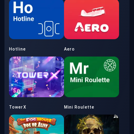
Hotline
Aero
TowerX
Mini Roulette