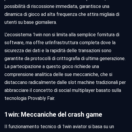
possibilità di riscossione immediata, garantisce una
dinamica di gioco ad alta frequenza che attira migliaia di
utenti su base giornaliera.
L'ecosistema 1win non si limita alla semplice fornitura di
software, ma offre un'infrastruttura completa dove la
sicurezza dei dati e la rapidità delle transazioni sono
garantite da protocolli di crittografia di ultima generazione.
La partecipazione a questo gioco richiede una
comprensione analitica delle sue meccaniche, che si
distaccano radicalmente dalle slot machine tradizionali per
abbracciare il concetto di social multiplayer basato sulla
tecnologia Provably Fair.
1win: Meccaniche del crash game
Il funzionamento tecnico di 1win aviator si basa su un