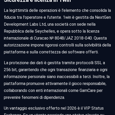
La legittimità delle operazioni è l'elemento che consolida la
fiducia tra l'operatore e l'utente. 1win è gestita da
NextGen
Development Labs Ltd
, una società con sede nella
Repubblica delle Seychelles, e opera sotto la licenza
internazionale di
Curacao № 8048/JAZ 2018-040
. Questa
autorizzazione impone rigorosi controlli sulla solvibilità della
piattaforma e sulla correttezza dei software offerti.
La protezione dei dati è gestita tramite protocolli SSL a
256 bit, garantendo che ogni transazione finanziaria e ogni
informazione personale siano inaccessibili a terzi. Inoltre, la
piattaforma promuove attivamente il gioco responsabile,
collaborando con enti internazionali come GamCare per
prevenire fenomeni di dipendenza.
Un vantaggio esclusivo offerto nel 2026 è il
VIP Status